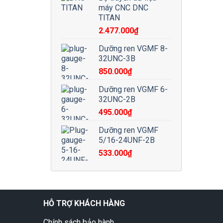
máy CNC DNC
TITAN
2.477.000
₫
Dưỡng ren VGMF 8-
32UNC-3B
850.000
₫
Dưỡng ren VGMF 6-
32UNC-2B
495.000
₫
Dưỡng ren VGMF
5/16-24UNF-2B
533.000
₫
HỖ TRỢ KHÁCH HÀNG
Chính sách bảo hành