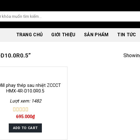
TRANG CHỦ
GIỚI THIỆU
SẢN PHẨM
TIN TỨC
D10.0R0.5”
Showing
Mill phay thép sau nhiệt ZCCCT
HMX-4R-D10.0R0.5
Lượt xem: 1482
695.000
₫
0
out
of
ADD TO CART
5