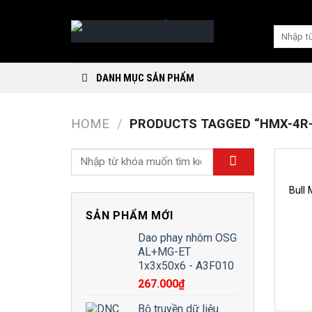
Skip
to
Search
content
for:
DANH MỤC SẢN PHẨM
HOME
/
PRODUCTS TAGGED “HMX-4R-
Bull 
SẢN PHẨM MỚI
Dao phay nhôm OSG
AL+MG-ET
1x3x50x6 - A3F010
267.000
₫
Bộ truyền dữ liệu